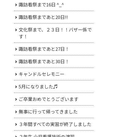
諏訪看祭まで16日 ^_^
諏訪看祭まであと20日!!
文化祭まで、２３日！！バザー係で
す！
諏訪看祭まであと27日！
諏訪看祭まであと30日！
キャンドルセレモニー
5月になりました♬
ご卒業おめでとうございます
無事に行って帰ってきました
３年間すべての実習が終了しました
２年生 小児看護技術の演習