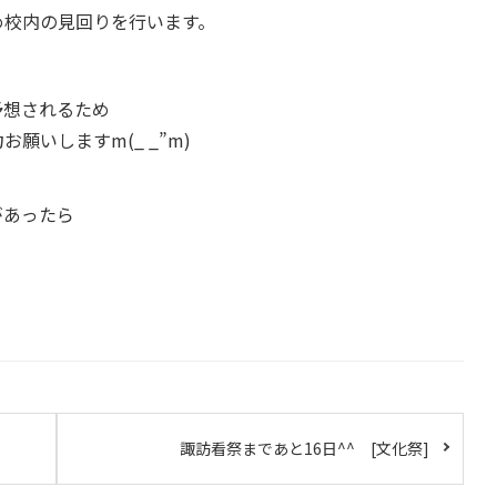
め校内の見回りを行います。
予想されるため
いしますm(_ _”m)
があったら
諏訪看祭まであと16日^^ [文化祭]