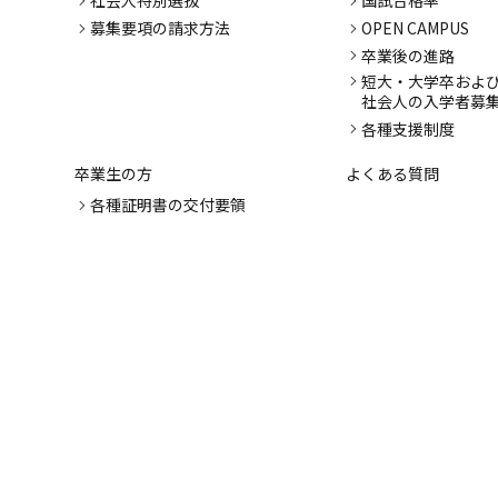
社会人特別選抜
国試合格率
募集要項の請求方法
OPEN CAMPUS
卒業後の進路
短大・大学卒およ
社会人の入学者募
各種支援制度
卒業生の方
よくある質問
各種証明書の交付要領
同窓会からのお知らせ
成績評価
保護者の方
プライバシーポリシー
YouTube 運⽤ポリシー
© SUWA CENTRAL HOSPITAL NURSING COLLEGE . All Rights Reserved