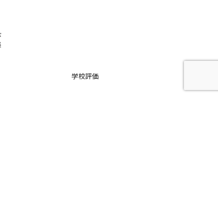
び
集
学校評価