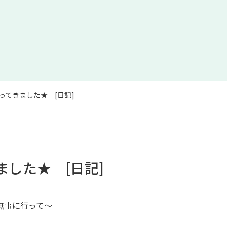
ってきました★ [日記]
した★ [日記]
無事に行って～