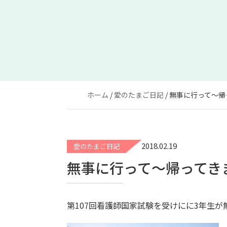
ホーム
愛のたまご日記
無事に行って～帰
2018.02.19
愛のたまご日記
無事に行って～帰ってきま
第107回看護師国家試験を受けにに3年生が