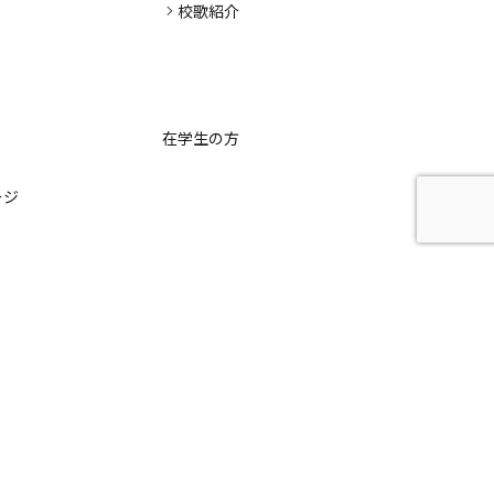
校歌紹介
在学生の方
ージ
び
集
学校評価