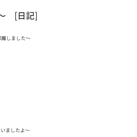
 [日記]
邪魔しました～
ていましたよ～