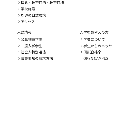
理念・教育目的・教育目標
学校施設
周辺の自然環境
アクセス
入試情報
入学をお考えの方
公募推薦学生
学費について
一般入学学生
学生からのメッセ
社会人特別選抜
国試合格率
募集要項の請求方法
OPEN CAMPUS
卒業後の進路
短大・大学卒およ
社会人の入学者募
各種支援制度
卒業生の方
よくある質問
各種証明書の交付要領
同窓会からのお知らせ