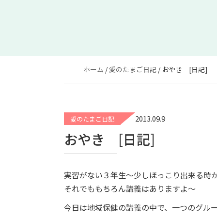
ホーム
愛のたまご日記
おやき [日記]
2013.09.9
愛のたまご日記
おやき [日記]
実習がない３年生～少しほっこり出来る時
それでももちろん講義はありますよ～
今日は地域保健の講義の中で、一つのグル