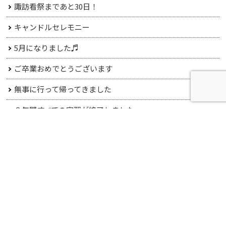
諏訪看祭まであと30日！
キャンドルセレモニー
5月になりました♬
ご卒業おめでとうございます
無事に行って帰ってきました
３年間すべての実習が終了しました
２年生 小児看護技術の演習
アーカイブ