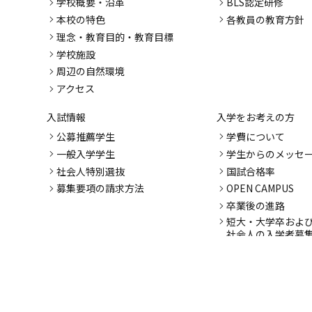
学校概要・沿革
BLS認定研修
本校の特色
各教員の教育方針
理念・教育目的・教育目標
学校施設
周辺の自然環境
アクセス
入試情報
入学をお考えの方
公募推薦学生
学費について
一般入学学生
学生からのメッセ
社会人特別選抜
国試合格率
募集要項の請求方法
OPEN CAMPUS
卒業後の進路
短大・大学卒およ
社会人の入学者募
各種支援制度
卒業生の方
よくある質問
各種証明書の交付要領