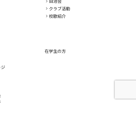
自治会
クラブ活動
校歌紹介
在学生の方
ージ
び
集
学校評価