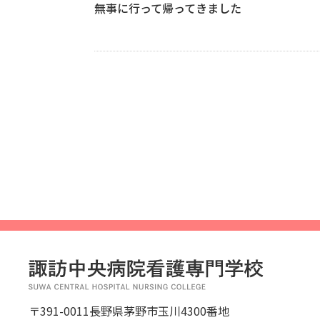
無事に行って帰ってきました
投
稿
の
ペ
ー
ジ
送
り
〒391-0011長野県茅野市玉川4300番地